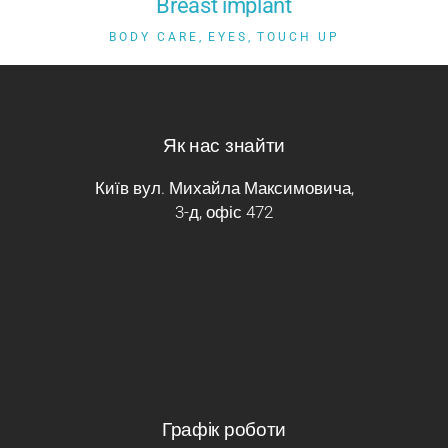
Breast implant
BODY CARE
EYES
TOUCH UP
Як нас знайти
Київ вул. Михайла Максимовича,
3-д, офіс 472
Графік роботи