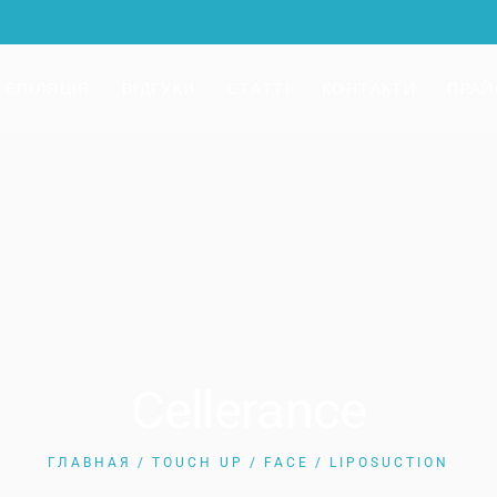
 ЕПІЛЯЦІЯ
ВІДГУКИ
СТАТТІ
КОНТАКТИ
ПРАЙ
Cellerance
ГЛАВНАЯ
TOUCH UP
FACE
LIPOSUCTION