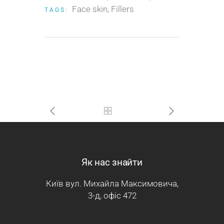
Face skin
Fillers
TAGS:
Як нас знайти
Київ вул. Михайла Максимовича,
3-д, офіс 472