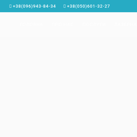
+38(096)943-84-34
+38(050)601-32-27
ГОЛОВНА
ПРО НАС
ПОСЛУГИ
ЛАЗЕРНА