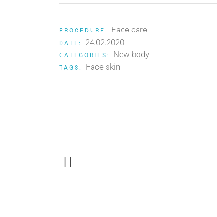
Face care
PROCEDURE:
24.02.2020
DATE:
New body
CATEGORIES:
Face skin
TAGS: