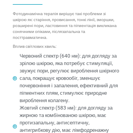
Фотодинамічна терапія вирішує такі проблеми зі
шкірою як: старіння, провисання, тонкі лінії, зморшки,
розширені пори, ластовиння та пігментація викликана
сонячними опіками, післязапальна та
посттравматична.
Вплив світлових хвиль:
Червоний спектр (640 нм): для догляду за
зрілою шкірою, яка потребує стимуляції,
звужує пори, регулює вироблення шкірного
сала, покращує кровообіг, зменшує
почервоніння і запалення, ефективний для
пігментних плям, стимулює природне
вироблення колагену.
Жовтий спектр (583 нм): для догляду за
жирною та комбінованою шкірою, має
протизапальну, антисептичну,
антигрибкову дію, має лімфодренажну